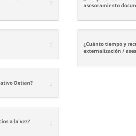
asesoramiento docu
¿Cuánto tiempo y recu
externalización / as
ativo Detian?
cios a la vez?