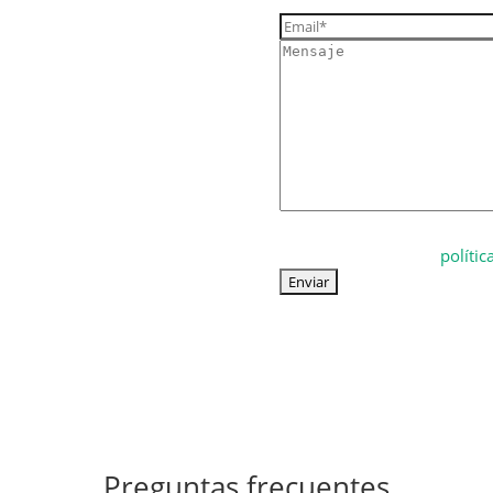
Inspección
Acepto recibir campañas c
polític
He leído y acepto la
Preguntas frecuentes