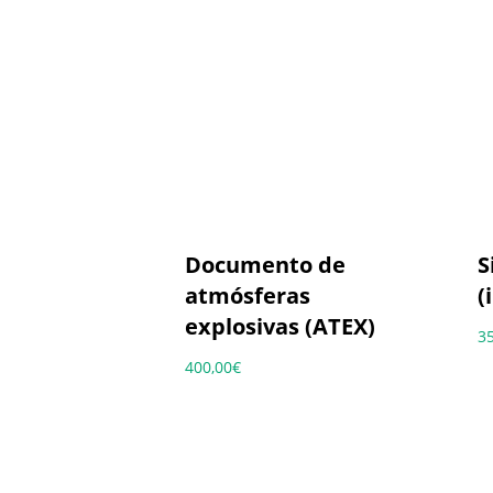
Documento de
S
atmósferas
(
explosivas (ATEX)
3
400,00
€