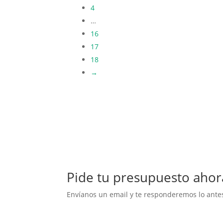
4
…
16
17
18
→
Pide tu presupuesto ahor
Envíanos un email y te responderemos lo antes