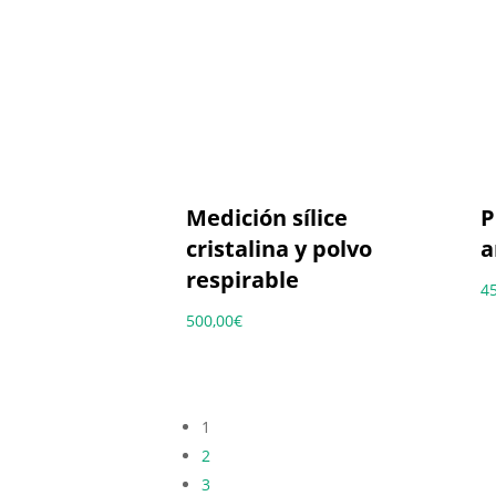
Medición sílice
P
cristalina y polvo
a
respirable
4
500,00
€
1
2
3