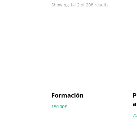
Showing 1–12 of 208 results
Formación
P
a
150,00
€
7