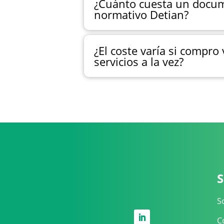
¿Cuánto cuesta un docu
normativo Detian?
¿El coste varía si compro 
servicios a la vez?
S
S
C