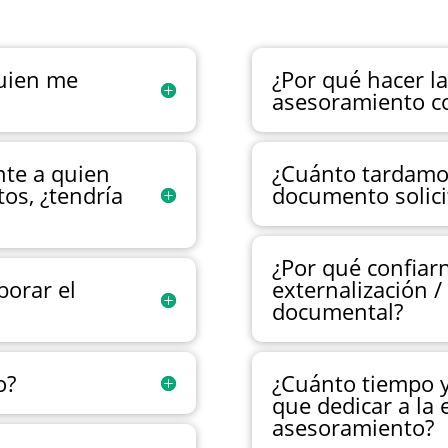
quien me
¿Por qué hacer la
asesoramiento c
nte a quien
¿Cuánto tardamos
os, ¿tendría
documento solici
¿Por qué confiarn
borar el
externalización 
documental?
o?
¿Cuánto tiempo y
que dedicar a la 
asesoramiento?