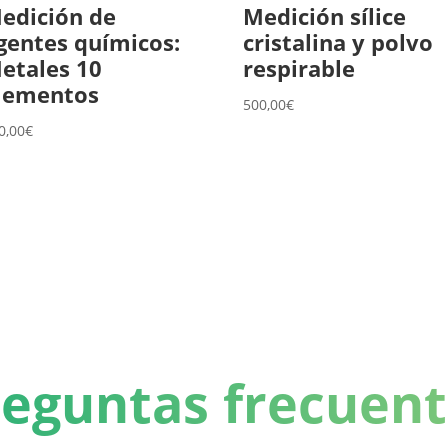
edición de
Medición sílice
gentes químicos:
cristalina y polvo
etales 10
respirable
lementos
500,00
€
0,00
€
eguntas frecuent