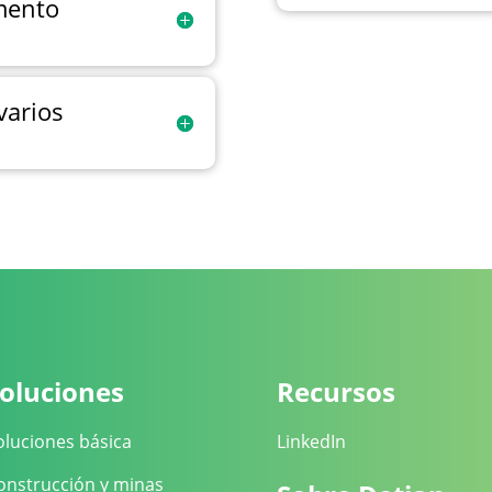
mento
varios
oluciones
Recursos
oluciones básica
LinkedIn
onstrucción y minas