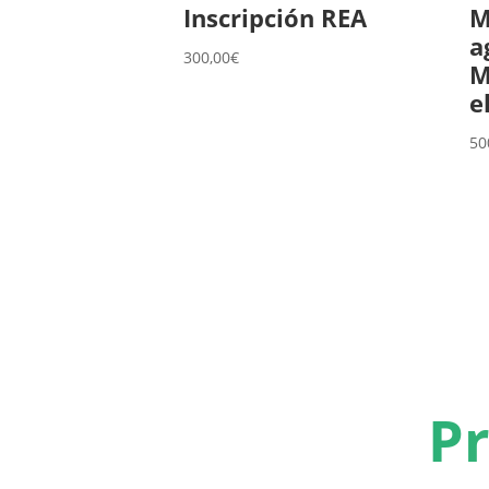
Inscripción REA
M
a
300,00
€
M
e
50
Pr