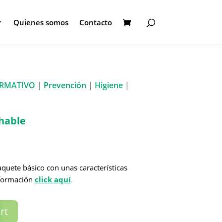
Quienes somos
Contacto
RMATIVO
|
Prevención
|
Higiene
|
lhable
uete básico con unas características
nformación
click aquí
.
rt