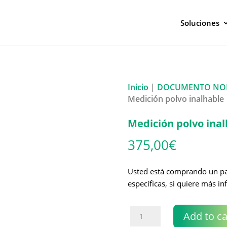
Soluciones
Inicio
|
DOCUMENTO NO
Medición polvo inalhable
Medición polvo ina
375,00
€
Usted está comprando un paq
específicas, si quiere más i
Medición
Add to ca
polvo