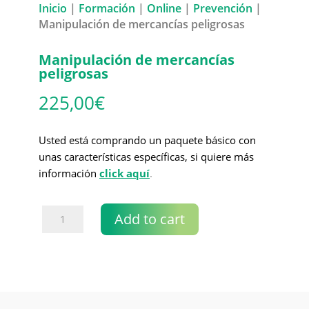
Inicio
|
Formación
|
Online
|
Prevención
|
Manipulación de mercancías peligrosas
Manipulación de mercancías
peligrosas
225,00
€
Usted está comprando un paquete básico con
unas características específicas, si quiere más
información
click aquí
.
Manipulación
Add to cart
de
mercancías
peligrosas
quantity