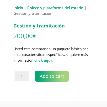
Inicio
|
Rolece y plataforma del estado
|
Gestión y tramitación
Gestión y tramitación
200,00
€
Usted está comprando un paquete básico con
unas características específicas, si quiere más
información
click aquí
.
Gestión
Add to cart
y
tramitación
quantity