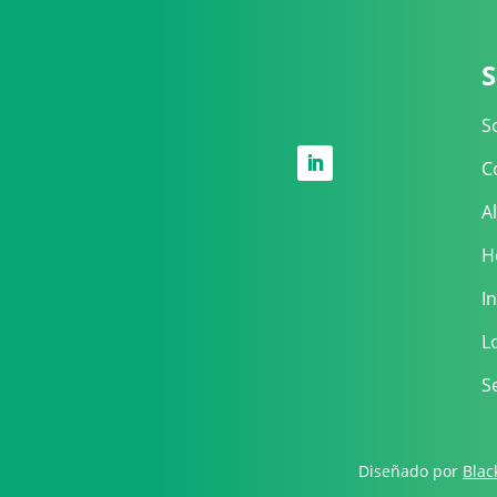
S
S
C
A
H
I
L
S
Diseñado por
Blac