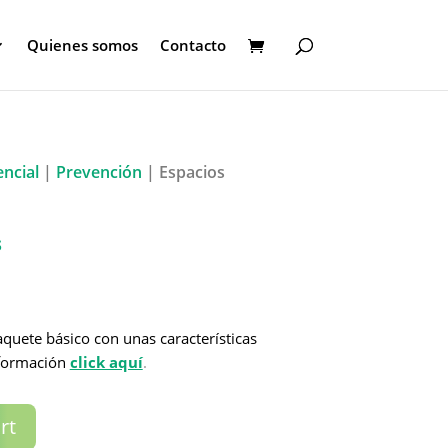
Quienes somos
Contacto
ncial
|
Prevención
| Espacios
s
uete básico con unas características
nformación
click aquí
.
rt