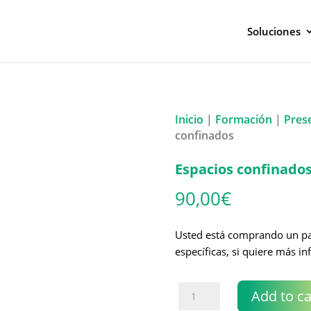
Soluciones
Inicio
|
Formación
|
Prese
confinados
Espacios confinado
90,00
€
Usted está comprando un paq
específicas, si quiere más i
Espacios
Add to ca
confinados