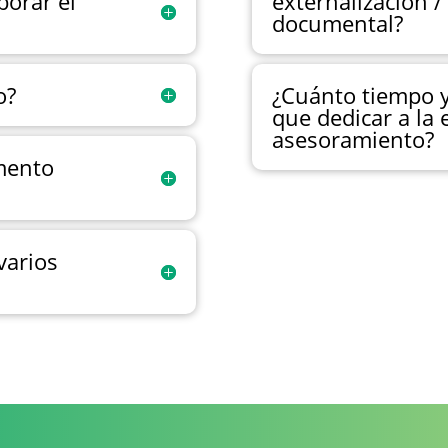
borar el
externalización 
documental?
o?
¿Cuánto tiempo y
que dedicar a la 
asesoramiento?
mento
varios