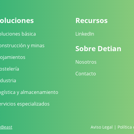
oluciones
Recursos
oluciones básica
LinkedIn
onstrucción y minas
Sobre Detian
lojamientos
Nosotros
ostelería
Contacto
ndustria
ogística y almacenamiento
ervicios especializados
kBeast
Aviso Legal
|
Política