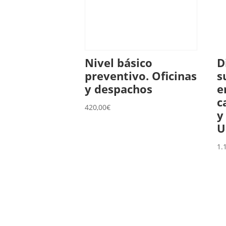
Nivel básico
D
preventivo. Oficinas
s
y despachos
e
c
420,00
€
y
U
1.