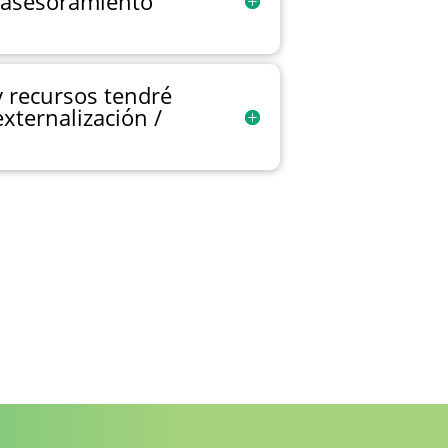
/ asesoramiento
 recursos tendré
externalización /