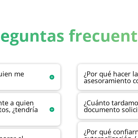
eguntas frecuent
quien me
¿Por qué hacer la
asesoramiento c
nte a quien
¿Cuánto tardamos
os, ¿tendría
documento solici
¿Por qué confiarn