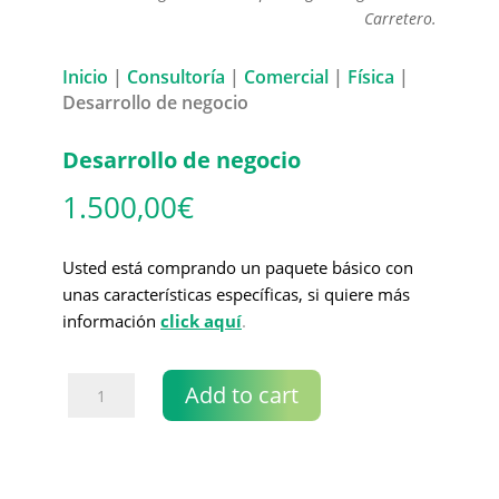
Carretero.
Inicio
|
Consultoría
|
Comercial
|
Física
|
Desarrollo de negocio
Desarrollo de negocio
1.500,00
€
Usted está comprando un paquete básico con
unas características específicas, si quiere más
información
click aquí
.
Desarrollo
Add to cart
de
negocio
quantity